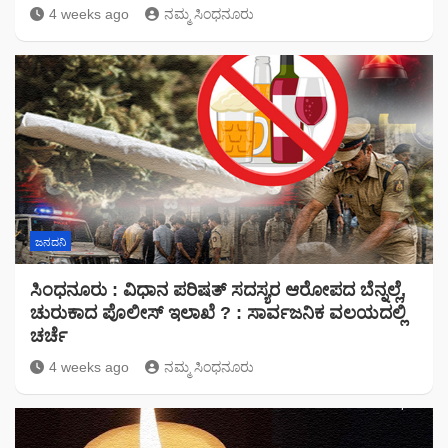
4 weeks ago
ನಮ್ಮ ಸಿಂಧನೂರು
ಜನದನಿ
ಸಿಂಧನೂರು : ವಿಧಾನ ಪರಿಷತ್ ಸದಸ್ಯರ ಆರೋಪದ ಬೆನ್ನಲ್ಲೆ,
ಚುರುಕಾದ ಪೊಲೀಸ್ ಇಲಾಖೆ ? : ಸಾರ್ವಜನಿಕ ವಲಯದಲ್ಲಿ
ಚರ್ಚೆ
4 weeks ago
ನಮ್ಮ ಸಿಂಧನೂರು