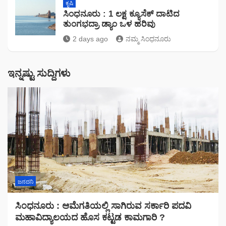
ಕೃಷಿ
ಸಿಂಧನೂರು : 1 ಲಕ್ಷ ಕ್ಯೂಸೆಕ್ ದಾಟಿದ
ತುಂಗಭದ್ರಾ ಡ್ಯಾಂ ಒಳ ಹರಿವು
2 days ago
ನಮ್ಮ ಸಿಂಧನೂರು
ಇನ್ನಷ್ಟು ಸುದ್ದಿಗಳು
ಜನದನಿ
ಸಿಂಧನೂರು : ಆಮೆಗತಿಯಲ್ಲಿ ಸಾಗಿರುವ ಸರ್ಕಾರಿ ಪದವಿ
ಮಹಾವಿದ್ಯಾಲಯದ ಹೊಸ ಕಟ್ಟಡ ಕಾಮಗಾರಿ ?