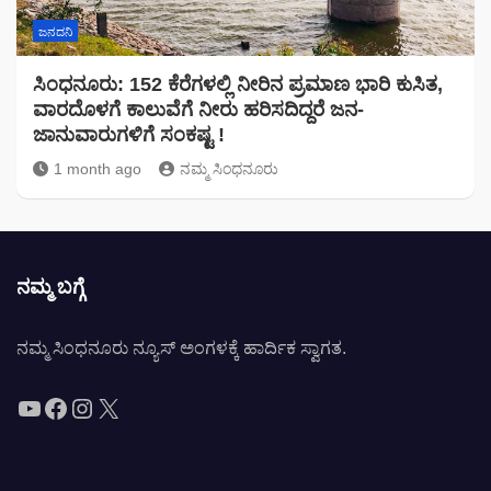
ಜನದನಿ
ಸಿಂಧನೂರು: 152 ಕೆರೆಗಳಲ್ಲಿ ನೀರಿನ ಪ್ರಮಾಣ ಭಾರಿ ಕುಸಿತ,
ವಾರದೊಳಗೆ ಕಾಲುವೆಗೆ ನೀರು ಹರಿಸದಿದ್ದರೆ ಜನ-
ಜಾನುವಾರುಗಳಿಗೆ ಸಂಕಷ್ಟ !
1 month ago
ನಮ್ಮ ಸಿಂಧನೂರು
ನಮ್ಮ ಬಗ್ಗೆ
ನಮ್ಮ ಸಿಂಧನೂರು ನ್ಯೂಸ್ ಅಂಗಳಕ್ಕೆ ಹಾರ್ದಿಕ ಸ್ವಾಗತ.
YouTube
Facebook
Instagram
X