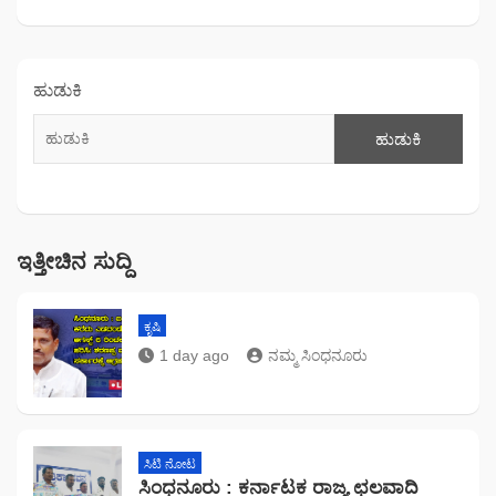
ಹುಡುಕಿ
ಹುಡುಕಿ
ಇತ್ತೀಚಿನ ಸುದ್ದಿ
ಕೃಷಿ
1 day ago
ನಮ್ಮ ಸಿಂಧನೂರು
ಸಿಟಿ ನೋಟ
ಸಿಂಧನೂರು : ಕರ್ನಾಟಕ ರಾಜ್ಯ ಛಲವಾದಿ