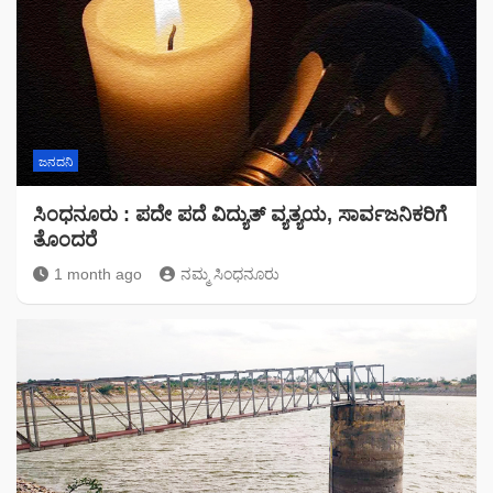
ಜನದನಿ
ಸಿಂಧನೂರು : ಪದೇ ಪದೆ ವಿದ್ಯುತ್ ವ್ಯತ್ಯಯ, ಸಾರ್ವಜನಿಕರಿಗೆ
ತೊಂದರೆ
1 month ago
ನಮ್ಮ ಸಿಂಧನೂರು