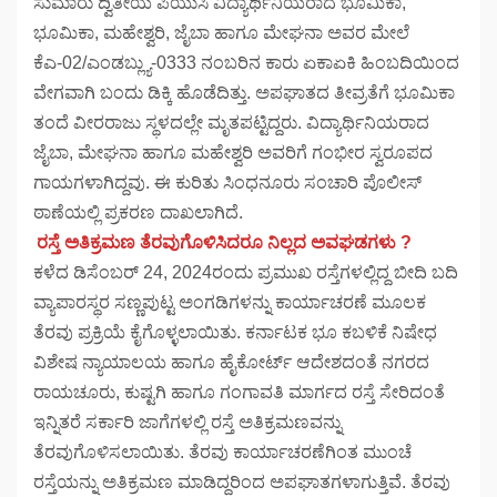
ಸುಮಾರು ದ್ವಿತೀಯ ಪಿಯುಸಿ ವಿದ್ಯಾರ್ಥಿನಿಯರಾದ ಭೂಮಿಕಾ,
ಭೂಮಿಕಾ, ಮಹೇಶ್ವರಿ, ಜೈಬಾ ಹಾಗೂ ಮೇಘನಾ ಅವರ ಮೇಲೆ
ಕೆಎ-02/ಎಂಡಬ್ಲ್ಯು-0333 ನಂಬರಿನ ಕಾರು ಏಕಾಏಕಿ ಹಿಂಬದಿಯಿಂದ
ವೇಗವಾಗಿ ಬಂದು ಡಿಕ್ಕಿ ಹೊಡೆದಿತ್ತು. ಅಪಘಾತದ ತೀವ್ರತೆಗೆ ಭೂಮಿಕಾ
ತಂದೆ ವೀರರಾಜು ಸ್ಥಳದಲ್ಲೇ ಮೃತಪಟ್ಟಿದ್ದರು. ವಿದ್ಯಾರ್ಥಿನಿಯರಾದ
ಜೈಬಾ, ಮೇಘನಾ ಹಾಗೂ ಮಹೇಶ್ವರಿ ಅವರಿಗೆ ಗಂಭೀರ ಸ್ವರೂಪದ
ಗಾಯಗಳಾಗಿದ್ದವು. ಈ ಕುರಿತು ಸಿಂಧನೂರು ಸಂಚಾರಿ ಪೊಲೀಸ್
ಠಾಣೆಯಲ್ಲಿ ಪ್ರಕರಣ ದಾಖಲಾಗಿದೆ.
ರಸ್ತೆ ಅತಿಕ್ರಮಣ ತೆರವುಗೊಳಿಸಿದರೂ ನಿಲ್ಲದ ಅವಘಡಗಳು ?
ಕಳೆದ ಡಿಸೆಂಬರ್ 24, 2024ರಂದು ಪ್ರಮುಖ ರಸ್ತೆಗಳಲ್ಲಿದ್ದ ಬೀದಿ ಬದಿ
ವ್ಯಾಪಾರಸ್ಥರ ಸಣ್ಣಪುಟ್ಟ ಅಂಗಡಿಗಳನ್ನು ಕಾರ್ಯಾಚರಣೆ ಮೂಲಕ
ತೆರವು ಪ್ರಕ್ರಿಯೆ ಕೈಗೊಳ್ಳಲಾಯಿತು. ಕರ್ನಾಟಕ ಭೂ ಕಬಳಿಕೆ ನಿಷೇಧ
ವಿಶೇಷ ನ್ಯಾಯಾಲಯ ಹಾಗೂ ಹೈಕೋರ್ಟ್ ಆದೇಶದಂತೆ ನಗರದ
ರಾಯಚೂರು, ಕುಷ್ಟಗಿ ಹಾಗೂ ಗಂಗಾವತಿ ಮಾರ್ಗದ ರಸ್ತೆ ಸೇರಿದಂತೆ
ಇನ್ನಿತರೆ ಸರ್ಕಾರಿ ಜಾಗೆಗಳಲ್ಲಿ ರಸ್ತೆ ಅತಿಕ್ರಮಣವನ್ನು
ತೆರವುಗೊಳಿಸಲಾಯಿತು. ತೆರವು ಕಾರ್ಯಾಚರಣೆಗಿಂತ ಮುಂಚೆ
ರಸ್ತೆಯನ್ನು ಅತಿಕ್ರಮಣ ಮಾಡಿದ್ದರಿಂದ ಅಪಘಾತಗಳಾಗುತ್ತಿವೆ. ತೆರವು