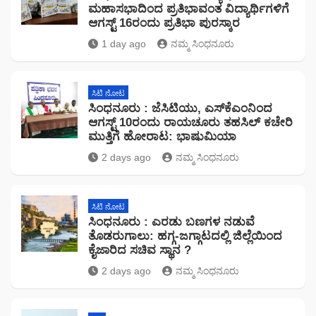
ಮಹಾಸಭಾದಿಂದ ಪ್ರತಿಭಾವಂತ ವಿದ್ಯಾರ್ಥಿಗಳಿಗೆ
ಆಗಸ್ಟ್ 16ರಂದು ಪ್ರತಿಭಾ ಪುರಸ್ಕಾರ
1 day ago
ನಮ್ಮ ಸಿಂಧನೂರು
ಸಿಟಿ ನೋಟ
ಸಿಂಧನೂರು : ಜೆಸಿಟಿಯು, ಎಸ್‌ಕೆಎಂನಿಂದ
ಆಗಸ್ಟ್ 10ರಂದು ರಾಯಚೂರು ತಹಸಿಲ್ ಕಚೇರಿ
ಮುತ್ತಿಗೆ ಹೋರಾಟ: ಭಾಷುಮಿಯಾ
2 days ago
ನಮ್ಮ ಸಿಂಧನೂರು
ಸಿಟಿ ನೋಟ
ಸಿಂಧನೂರು : ಎರಡು ಬಣಗಳ ನಡುವೆ
ತೊಡರುಗಾಲು: ಹಗ್ಗ-ಜಗ್ಗಾಟದಲ್ಲಿ ಜಿಲ್ಲೆಯಿಂದ
ಕೈಜಾರಿದ ಸಚಿವ ಸ್ಥಾನ ?
2 days ago
ನಮ್ಮ ಸಿಂಧನೂರು