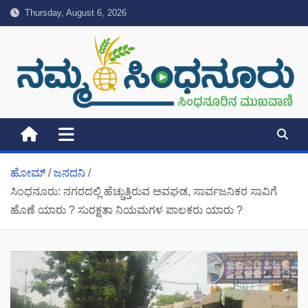
Skip
Thursday, August 6, 2026
to
content
Namma Sindhanuru Click For
Click For Breaking & Local News
Breaking & Local News
ಹೋಮ್​
ಜನದನಿ
ಸಿಂಧನೂರು: ನಗರದಲ್ಲಿ ಹೆಚ್ಚುತ್ತಿರುವ ಅವಘಡ, ಸಾರ್ವಜನಿಕರ ಸಾವಿಗೆ
ಹೊಣೆ ಯಾರು ? ಸುರಕ್ಷತಾ ನಿಯಮಗಳ ಪಾಲಕರು ಯಾರು ?