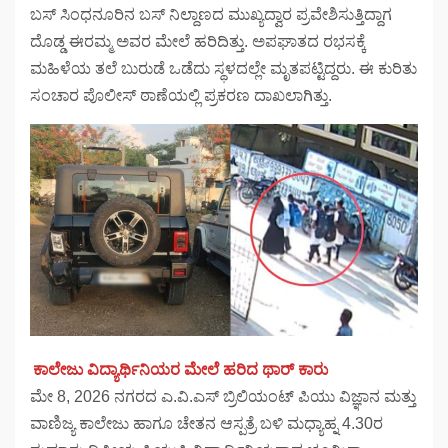
ಬಸ್ ಸಿಂಧನೂರಿನ ಬಸ್ ನಿಲ್ದಾಣದ ಮುಖ್ಯದ್ವಾರ ಪ್ರವೇಶಿಸುತ್ತಿದ್ದಾಗ
ದೊಡ್ಡ ಈರಮ್ಮ ಅವರ ಮೇಲೆ ಹರಿದಿತ್ತು. ಅಪಘಾತದ ರಭಸಕ್ಕೆ
ಮಹಿಳೆಯ ತಲೆ ಬುರುಡೆ ಒಡೆದು ಸ್ಥಳದಲ್ಲೇ ಮೃತಪಟ್ಟಿದ್ದರು. ಈ ಕುರಿತು
ಸಂಚಾರ ಪೊಲೀಸ್ ಠಾಣೆಯಲ್ಲಿ ಪ್ರಕರಣ ದಾಖಲಾಗಿತ್ತು.
ಕಾಲೇಜು ವಿದ್ಯಾರ್ಥಿನಿಯರ ಮೇಲೆ ಹರಿದ ಥಾರ್ ಕಾರು
ಮೇ 8, 2026 ನಗರದ ಎ.ವಿ.ಎಸ್ ಬ್ರಿಲಿಯಂಟ್ ಪಿಯು ವಿಜ್ಞಾನ ಮತ್ತು
ವಾಣಿಜ್ಯ ಕಾಲೇಜು ಹಾಗೂ ಚೇತನ ಆಸ್ಪತ್ರೆ ಬಳಿ ಮಧ್ಯಾಹ್ನ 4.30ರ