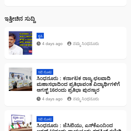
ಇತ್ತೀಚಿನ ಸುದ್ದಿ
ಕೃಷಿ
4 days ago
ನಮ್ಮ ಸಿಂಧನೂರು
ಸಿಟಿ ನೋಟ
ಸಿಂಧನೂರು : ಕರ್ನಾಟಕ ರಾಜ್ಯ ಛಲವಾದಿ
ಮಹಾಸಭಾದಿಂದ ಪ್ರತಿಭಾವಂತ ವಿದ್ಯಾರ್ಥಿಗಳಿಗೆ
ಆಗಸ್ಟ್ 16ರಂದು ಪ್ರತಿಭಾ ಪುರಸ್ಕಾರ
4 days ago
ನಮ್ಮ ಸಿಂಧನೂರು
ಸಿಟಿ ನೋಟ
ಸಿಂಧನೂರು : ಜೆಸಿಟಿಯು, ಎಸ್‌ಕೆಎಂನಿಂದ