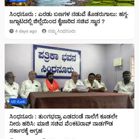
ಸಿಂಧನೂರು : ಎರಡು ಬಣಗಳ ನಡುವೆ ತೊಡರುಗಾಲು: ಹಗ್ಗ-
ಜಗ್ಗಾಟದಲ್ಲಿ ಜಿಲ್ಲೆಯಿಂದ ಕೈಜಾರಿದ ಸಚಿವ ಸ್ಥಾನ ?
4 days ago
ನಮ್ಮ ಸಿಂಧನೂರು
ಸಿಟಿ ನೋಟ
ಸಿಂಧನೂರು : ತುಂಗಭದ್ರಾ ಎಡದಂಡೆ ನಾಲೆಗೆ ಕೂಡಲೇ
ನೀರು ಹರಿಸಿ: ಮಾಜಿ ಸಚಿವ ವೆಂಕಟರಾವ್ ನಾಡಗೌಡ
ಸರ್ಕಾರಕ್ಕೆ ಆಗ್ರಹ