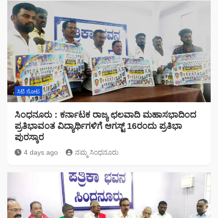
ಸಿಟಿ ನೋಟ
ಸಿಂಧನೂರು : ಕರ್ನಾಟಕ ರಾಜ್ಯ ಛಲವಾದಿ ಮಹಾಸಭಾದಿಂದ
ಪ್ರತಿಭಾವಂತ ವಿದ್ಯಾರ್ಥಿಗಳಿಗೆ ಆಗಸ್ಟ್ 16ರಂದು ಪ್ರತಿಭಾ
ಪುರಸ್ಕಾರ
4 days ago
ನಮ್ಮ ಸಿಂಧನೂರು