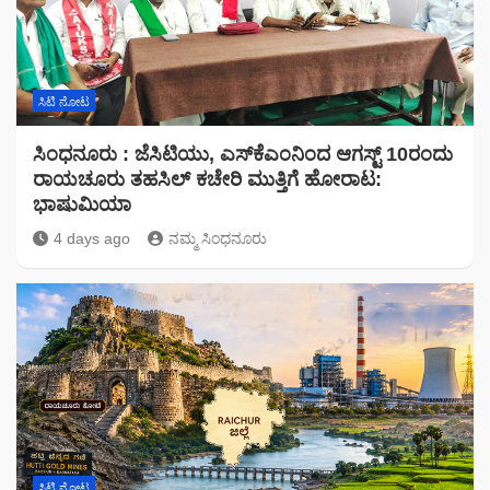
ಸಿಟಿ ನೋಟ
ಸಿಂಧನೂರು : ಜೆಸಿಟಿಯು, ಎಸ್‌ಕೆಎಂನಿಂದ ಆಗಸ್ಟ್ 10ರಂದು
ರಾಯಚೂರು ತಹಸಿಲ್ ಕಚೇರಿ ಮುತ್ತಿಗೆ ಹೋರಾಟ:
ಭಾಷುಮಿಯಾ
4 days ago
ನಮ್ಮ ಸಿಂಧನೂರು
ಸಿಟಿ ನೋಟ