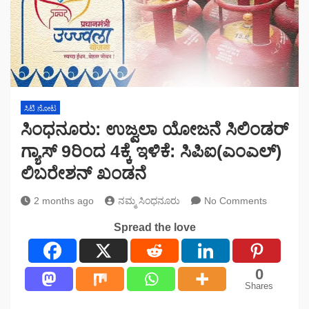
ಸಿಟಿ ನೋಟ
ಸಿಂಧನೂರು: ಉಜ್ವಲಾ ಯೋಜನೆ ಸಿಲಿಂಡರ್
ಗ್ಯಾಸ್ 9ರಿಂದ 4ಕ್ಕೆ ಇಳಿಕೆ: ಸಿಪಿಐ(ಎಂಎಲ್)
ಲಿಬರೇಶನ್ ಖಂಡನೆ
2 months ago
ನಮ್ಮ ಸಿಂಧನೂರು
No Comments
Spread the love
0
Shares