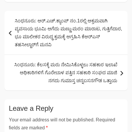
Post
ಸಿಂಧನೂರು: ಆರ್.ಎಚ್.ಕ್ಯಾಂಪ್ ನಂ.1ರಲ್ಲಿ ಅಕ್ರಮವಾಗಿ
navigation
ವ್ಯವಸಾಯ ಭೂಮಿ ಅಗೆದು ಮಣ್ಣು-ಮರಂ ಮಾರಾಟ, ಗುತ್ತಿಗೆದಾರ,
ಭೂ ಮಾಲೀಕರ ವಿರುದ್ಧ ಕ್ರಮಕ್ಕೆ ಆಗ್ರಹಿಸಿ ಕೆಆರ್‌ಎಸ್
ತಹಸೀಲ್ದಾರ್‌ಗೆ ಮನವಿ
ಸಿಂಧನೂರು: ಕೆಲಸಕ್ಕೆ ಮರು ನೇಮಿಸಿಕೊಳ್ಳಲು ಸಹಕಾರ ಇಲಾಖೆ
ಅಧಿಕಾರಿಗಳಿಗೆ ಗೊರೇಬಾಳ ಪತ್ತಿನ ಸಹಕಾರಿ ಸಂಘದ ಮಾಜಿ
ನಗದು ಗುಮಾಸ್ತ ಚನ್ನಬಸನಗೌಡ ಒತ್ತಾಯ
Leave a Reply
Your email address will not be published.
Required
fields are marked
*