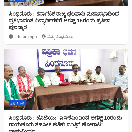
ಸಿಂಧನೂರು : ಕರ್ನಾಟಕ ರಾಜ್ಯ ಛಲವಾದಿ ಮಹಾಸಭಾದಿಂದ
ಪ್ರತಿಭಾವಂತ ವಿದ್ಯಾರ್ಥಿಗಳಿಗೆ ಆಗಸ್ಟ್ 16ರಂದು ಪ್ರತಿಭಾ
ಪುರಸ್ಕಾರ
2 hours ago
ನಮ್ಮ ಸಿಂಧನೂರು
ಸಿಟಿ ನೋಟ
ಸಿಂಧನೂರು : ಜೆಸಿಟಿಯು, ಎಸ್‌ಕೆಎಂನಿಂದ ಆಗಸ್ಟ್ 10ರಂದು
ರಾಯಚೂರು ತಹಸಿಲ್ ಕಚೇರಿ ಮುತ್ತಿಗೆ ಹೋರಾಟ:
ಭಾಷುಮಿಯಾ