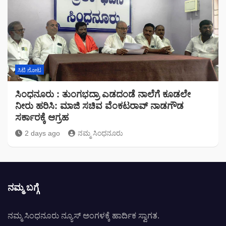
ಸಿಟಿ ನೋಟ
ಸಿಂಧನೂರು : ತುಂಗಭದ್ರಾ ಎಡದಂಡೆ ನಾಲೆಗೆ ಕೂಡಲೇ
ನೀರು ಹರಿಸಿ: ಮಾಜಿ ಸಚಿವ ವೆಂಕಟರಾವ್ ನಾಡಗೌಡ
ಸರ್ಕಾರಕ್ಕೆ ಆಗ್ರಹ
2 days ago
ನಮ್ಮ ಸಿಂಧನೂರು
ನಮ್ಮ ಬಗ್ಗೆ
ನಮ್ಮ ಸಿಂಧನೂರು ನ್ಯೂಸ್ ಅಂಗಳಕ್ಕೆ ಹಾರ್ದಿಕ ಸ್ವಾಗತ.