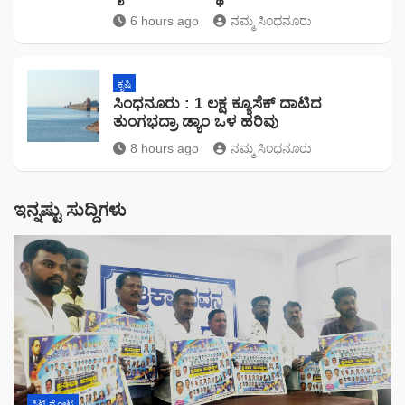
6 hours ago
ನಮ್ಮ ಸಿಂಧನೂರು
ಕೃಷಿ
ಸಿಂಧನೂರು : 1 ಲಕ್ಷ ಕ್ಯೂಸೆಕ್ ದಾಟಿದ
ತುಂಗಭದ್ರಾ ಡ್ಯಾಂ ಒಳ ಹರಿವು
8 hours ago
ನಮ್ಮ ಸಿಂಧನೂರು
ಇನ್ನಷ್ಟು ಸುದ್ದಿಗಳು
ಸಿಟಿ ನೋಟ