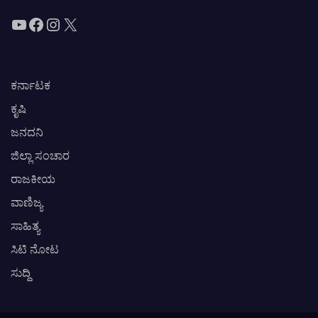
YouTube
Facebook
Instagram
X
ಕರ್ನಾಟಕ
ಕೃಷಿ
ಜನದನಿ
ಜಿಲ್ಲಾ ಸಂಚಾರ
ರಾಜಕೀಯ
ವಾಣಿಜ್ಯ
ಸಾಹಿತ್ಯ
ಸಿಟಿ ನೋಟ
ಸುದ್ದಿ