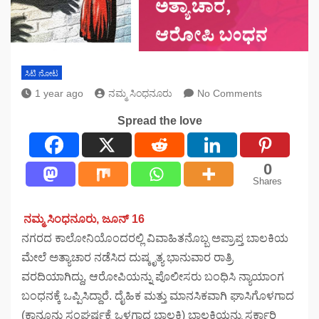
ಸಿಟಿ ನೋಟ
1 year ago
ನಮ್ಮ ಸಿಂಧನೂರು
No Comments
Spread the love
0
Shares
ನಮ್ಮ ಸಿಂಧನೂರು, ಜೂನ್‌ 16
ನಗರದ ಕಾಲೋನಿಯೊಂದರಲ್ಲಿ ವಿವಾಹಿತನೊಬ್ಬ ಅಪ್ರಾಪ್ತ ಬಾಲಕಿಯ
ಮೇಲೆ ಅತ್ಯಾಚಾರ ನಡೆಸಿದ ದುಷ್ಕೃತ್ಯ ಭಾನುವಾರ ರಾತ್ರಿ
ವರದಿಯಾಗಿದ್ದು, ಆರೋಪಿಯನ್ನು ಪೊಲೀಸರು ಬಂಧಿಸಿ ನ್ಯಾಯಾಂಗ
ಬಂಧನಕ್ಕೆ ಒಪ್ಪಿಸಿದ್ದಾರೆ. ದೈಹಿಕ ಮತ್ತು ಮಾನಸಿಕವಾಗಿ ಘಾಸಿಗೊಳಗಾದ
(ಕಾನೂನು ಸಂಘರ್ಷಕ್ಕೆ ಒಳಗಾದ ಬಾಲಕಿ) ಬಾಲಕಿಯನ್ನು ಸರ್ಕಾರಿ