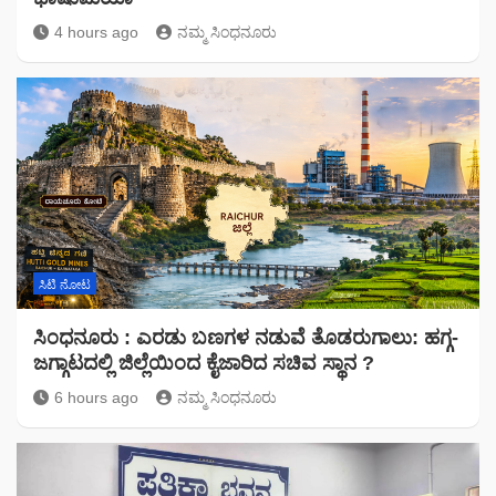
4 hours ago
ನಮ್ಮ ಸಿಂಧನೂರು
ಸಿಟಿ ನೋಟ
ಸಿಂಧನೂರು : ಎರಡು ಬಣಗಳ ನಡುವೆ ತೊಡರುಗಾಲು: ಹಗ್ಗ-
ಜಗ್ಗಾಟದಲ್ಲಿ ಜಿಲ್ಲೆಯಿಂದ ಕೈಜಾರಿದ ಸಚಿವ ಸ್ಥಾನ ?
6 hours ago
ನಮ್ಮ ಸಿಂಧನೂರು