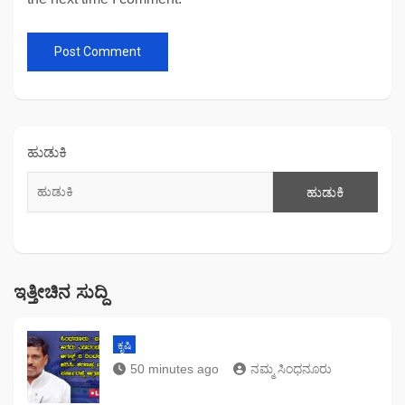
ಹುಡುಕಿ
ಹುಡುಕಿ
ಇತ್ತೀಚಿನ ಸುದ್ದಿ
ಕೃಷಿ
50 minutes ago
ನಮ್ಮ ಸಿಂಧನೂರು