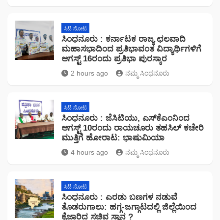
ಸಿಟಿ ನೋಟ
ಸಿಂಧನೂರು : ಕರ್ನಾಟಕ ರಾಜ್ಯ ಛಲವಾದಿ
ಮಹಾಸಭಾದಿಂದ ಪ್ರತಿಭಾವಂತ ವಿದ್ಯಾರ್ಥಿಗಳಿಗೆ
ಆಗಸ್ಟ್ 16ರಂದು ಪ್ರತಿಭಾ ಪುರಸ್ಕಾರ
2 hours ago
ನಮ್ಮ ಸಿಂಧನೂರು
ಸಿಟಿ ನೋಟ
ಸಿಂಧನೂರು : ಜೆಸಿಟಿಯು, ಎಸ್‌ಕೆಎಂನಿಂದ
ಆಗಸ್ಟ್ 10ರಂದು ರಾಯಚೂರು ತಹಸಿಲ್ ಕಚೇರಿ
ಮುತ್ತಿಗೆ ಹೋರಾಟ: ಭಾಷುಮಿಯಾ
4 hours ago
ನಮ್ಮ ಸಿಂಧನೂರು
ಸಿಟಿ ನೋಟ
ಸಿಂಧನೂರು : ಎರಡು ಬಣಗಳ ನಡುವೆ
ತೊಡರುಗಾಲು: ಹಗ್ಗ-ಜಗ್ಗಾಟದಲ್ಲಿ ಜಿಲ್ಲೆಯಿಂದ
ಕೈಜಾರಿದ ಸಚಿವ ಸ್ಥಾನ ?