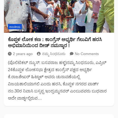
ರಾಜಕೀಯ
ಕೊಪ್ಪಳ ಲೋಕ ಕಣ : ಕಾಂಗ್ರೆಸ್ ಅಭ್ಯರ್ಥಿ ಗೆಲುವಿಗೆ ಹರಸಿ
ಅಭಿಮಾನಿಯಿಂದ ದೀಡ್ ನಮಸ್ಕಾರ !
2 years ago
ನಮ್ಮ ಸಿಂಧನೂರು
No Comments
(ಪೊಲಿಟಿಕಲ್ ನ್ಯೂಸ್: ಬಸವರಾಜ ಹಳ್ಳಿ)ನಮ್ಮ ಸಿಂಧನೂರು, ಎಪ್ರಿಲ್
24ಕೊಪ್ಪಳ ಲೋಕಸಭಾ ಕ್ಷೇತ್ರದ ಕಾಂಗ್ರೆಸ್ ಪಕ್ಷದ ಅಭ್ಯರ್ಥಿ
ಕೆ.ರಾಜಶೇಖರ್ ಹಿಟ್ನಾಳ್ ಅವರು ಚುನಾವಣೆಯಲ್ಲಿ
ವಿಜಯಶಾಲಿಯಾಗಲಿ ಎಂದು ಹರಸಿ, ಕೊಪ್ಪಳ ನಗರದ ವಾರ್ಡ್
ನಂ.30ರ ನಿವಾಸಿ ಬಸ್ಸಪ್ಪ ಇಂದ್ರಮ್ಮನವರ್ ಎಂಬುವವರು ಬುಧವಾರ
ಅದೇ ವಾರ್ಡ್ನಲ್ಲಿರುವ…