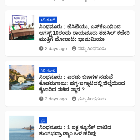
ಸಿಟಿ ನೋಟ
ಸಿಂಧನೂರು : ಜೆಸಿಟಿಯು, ಎಸ್‌ಕೆಎಂನಿಂದ
ಆಗಸ್ಟ್ 10ರಂದು ರಾಯಚೂರು ತಹಸಿಲ್ ಕಚೇರಿ
ಮುತ್ತಿಗೆ ಹೋರಾಟ: ಭಾಷುಮಿಯಾ
2 days ago
ನಮ್ಮ ಸಿಂಧನೂರು
ಸಿಟಿ ನೋಟ
ಸಿಂಧನೂರು : ಎರಡು ಬಣಗಳ ನಡುವೆ
ತೊಡರುಗಾಲು: ಹಗ್ಗ-ಜಗ್ಗಾಟದಲ್ಲಿ ಜಿಲ್ಲೆಯಿಂದ
ಕೈಜಾರಿದ ಸಚಿವ ಸ್ಥಾನ ?
2 days ago
ನಮ್ಮ ಸಿಂಧನೂರು
ಕೃಷಿ
ಸಿಂಧನೂರು : 1 ಲಕ್ಷ ಕ್ಯೂಸೆಕ್ ದಾಟಿದ
ತುಂಗಭದ್ರಾ ಡ್ಯಾಂ ಒಳ ಹರಿವು